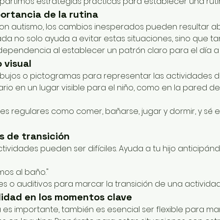
partimos estrategias prácticas para establecer una ruti
portancia de la rutina
on autismo, los cambios inesperados pueden resultar a
ada no solo ayuda a evitar estas situaciones, sino que 
ndependencia al establecer un patrón claro para el día a 
 visual
bujos o pictogramas para representar las actividades di
rio en un lugar visible para el niño, como en la pared de
des regulares como comer, bañarse, jugar y dormir, y sé 
s de transición
tividades pueden ser difíciles. Ayuda a tu hijo anticipán
mos al baño."
es o auditivos para marcar la transición de una actividad
ilidad en los momentos clave
 es importante, también es esencial ser flexible para ma