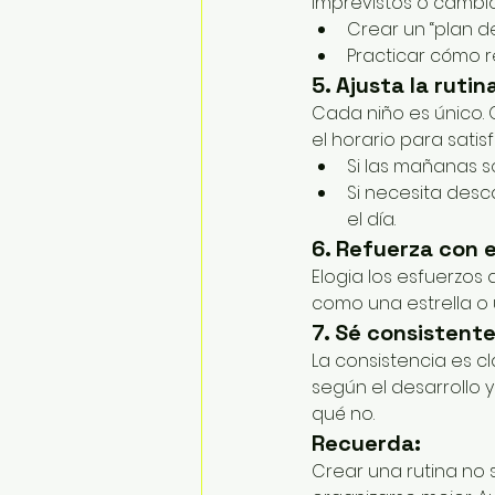
imprevistos o cambio
Crear un “plan d
Practicar cómo r
5. Ajusta la ruti
Cada niño es único. 
el horario para satis
Si las mañanas 
Si necesita desc
el día.
6. Refuerza con 
Elogia los esfuerzos 
como una estrella o 
7. Sé consistente
La consistencia es c
según el desarrollo y
qué no.
Recuerda:
Crear una rutina no s