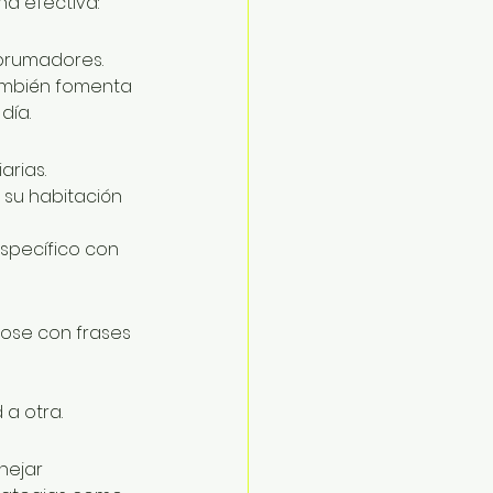
na efectiva:
brumadores. 
también fomenta 
día.
arias.
 su habitación 
específico con 
dose con frases 
 a otra.
nejar 