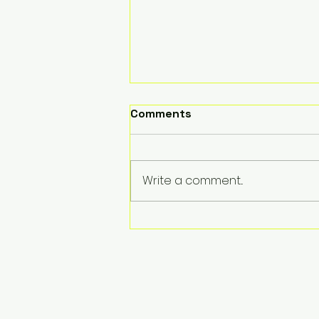
Comments
Write a comment...
El equipo de La Super Tía
alegra a más de 100 niños
en Lewisville, TX con un
adelanto de su misión
solidaria