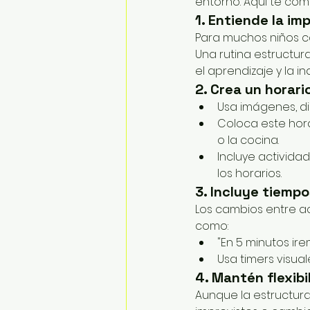
entorno. Aquí te com
1. Entiende la im
Para muchos niños c
Una rutina estructur
el aprendizaje y la i
2. Crea un horario
Usa imágenes, di
Coloca este hora
o la cocina.
Incluye activida
los horarios.
3. Incluye tiempo
Los cambios entre ac
como:
"En 5 minutos ire
Usa timers visual
4. Mantén flexib
Aunque la estructura