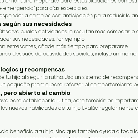
s en la rutina. Prepárate para estas situaciones con est
e emergencia” para días especiales.
esponder a cambios con anticipación para reducir la an
na según sus necesidades
Observa cuáles actividades le resultan más cómodas o dif
facer sus necesidades. Por ejemplo:
son estresantes, añade más tiempo para prepararse.
anso después de actividades sociales, incluye un momen
elogios y recompensas
de tu hijo al seguir la rutina. Usa un sistema de recompens
un pequeño premio, para reforzar el comportamiento pos
, pero abierto al cambio
lave para establecer la rutina, pero también es important
 las nuevas habilidades de tu hijo. Evalúa regularmente 
olo beneficia a tu hijo, sino que también ayuda a toda la 