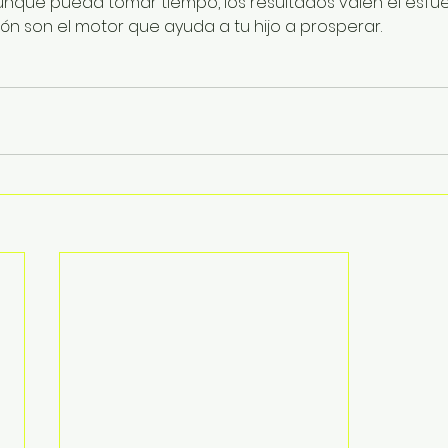
unque pueda tomar tiempo, los resultados valen el esfuer
ón son el motor que ayuda a tu hijo a prosperar.