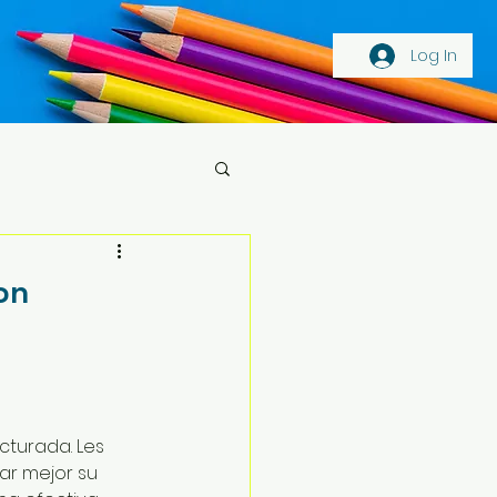
Log In
on
turada. Les 
ar mejor su 