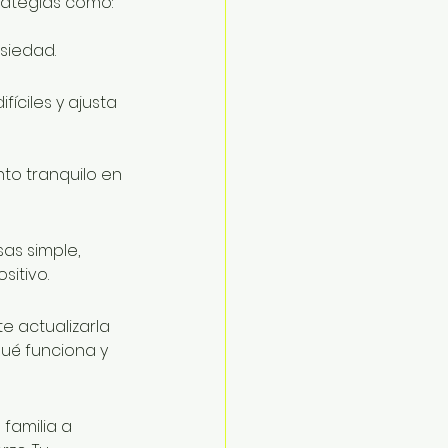
rategias como:
siedad.
íciles y ajusta 
to tranquilo en 
as simple, 
itivo.
e actualizarla 
qué funciona y 
familia a 